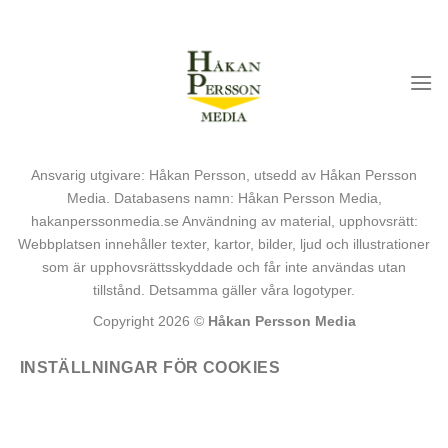
Skip
to
Håkan Persson Media
content
Godkänd för F-skatt
Ansvarig utgivare: Håkan Persson, utsedd av Håkan Persson
Media. Databasens namn: Håkan Persson Media,
hakanperssonmedia.se Användning av material, upphovsrätt:
Webbplatsen innehåller texter, kartor, bilder, ljud och illustrationer
som är upphovsrättsskyddade och får inte användas utan
tillstånd. Detsamma gäller våra logotyper.
Copyright 2026 ©
Håkan Persson Media
INSTÄLLNINGAR FÖR COOKIES