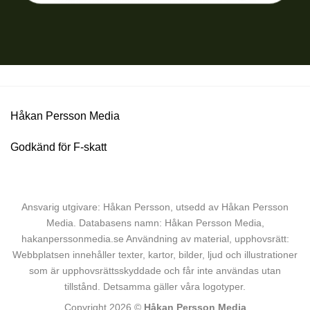
Illustration: Oscar Persson
Håkan Persson Media
Godkänd för F-skatt
Ansvarig utgivare: Håkan Persson, utsedd av Håkan Persson
Media. Databasens namn: Håkan Persson Media,
hakanperssonmedia.se Användning av material, upphovsrätt:
Webbplatsen innehåller texter, kartor, bilder, ljud och illustrationer
som är upphovsrättsskyddade och får inte användas utan
tillstånd. Detsamma gäller våra logotyper.
Copyright 2026 ©
Håkan Persson Media