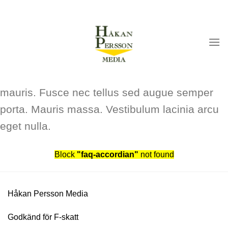
Skip
Lorem ipsum dolor sit amet, consectetur
to
adipiscing elit. Integer nec odio. Praesent
content
libero. Sed cursus ante dapibus diam. Sed
nisi. Nulla quis sem at nibh elementum
imperdiet. Duis sagittis ipsum. Praesent
mauris. Fusce nec tellus sed augue semper
porta. Mauris massa. Vestibulum lacinia arcu
eget nulla.
Block
"faq-accordian"
not found
Håkan Persson Media
Godkänd för F-skatt